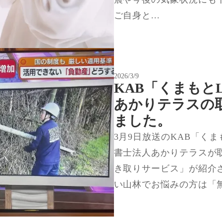
ご自身と...
2026/3/9
KAB「くまもとLi
あかりテラスの
ました。
3月9日放送のKAB「くまもと
書士法人あかりテラスが
き取りサービス」が紹介
い山林でお悩みの方は「無